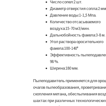
Число сопел:
2 шт.
Диаметр отверстия сопла:
2 мм
Давление воды:
1-1,5 Мпа.
Количество отсасываемого
воздуха:
15-70 м3/мин.
Дальнобойность факела:
3-8 м.
Угол раствора оросительного
факела:
100-140°
Эффективность пылеподавле
98 %.
Ширина:
180 мм.
Пылеподавитель применяется для оро
очагов пылеобразования, проветриван
скопления метана, обеспыливания возд
шахтах при различных технологически